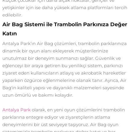
Küçük çocuklar için daha alçak noktalar, gençler ve
yetişkinler için ise daha yüksek atlama platformları tercih
edilebilir.
Air Bag Sistemi ile Trambolin Parkınıza Değer
Katın
Antalya Park’ın Air Bag çözümleri, trambolin parklarınıza
dinamik bir oyun alanı ekleyerek müşterilerinize
unutulmaz bir deneyim sunmanızı sağlar. Güvenlik ve
eğlenceyi bir araya getiren bu yenilikçi sistem, parkınızı
ziyaret eden kullanıcıların atlayış ve akrobatik hareketler
yaparken özgürce eğlenmelerine olanak tanır. Ayrıca, Air
Bag'in kaliteli yapısı ve dayanıklı malzemeleri sayesinde
uzun ömürlü ve bakımı kolaydır.
Antalya Park
olarak, en yeni oyun çözümlerini trambolin
parklarına entegre ediyor ve ziyaretçilerin atlama
deneyimlerini bir üst seviyeye taşıyoruz. Air Bag oyun
sistemimizle trambolin parkınıza değer katın ve her