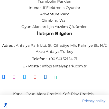
Trambolin Parkları
İnteraktif Elektronik Oyunlar
Adventure Park
Climbing Wall
Oyun Alanları İçin Yazılım Çözümleri
İletişim Bilgileri
Adres :
Antalya Park Ltd. Şti Cihadiye Mh. Palmiye Sk. 14/2
Aksu Antalya/Turkey
Telefon :
+90 541 321 14 71
E - Posta :
info@antalyapark.com.tr
Kapalı Oyun Alanı Üreticisi
,
Soft Play Üreticisi
,
Tramboline Park Üreticisi,
İnteraktif Elektronik Oyunlar
,
Privacy policy
İç Mekan Oyun Alanı Tedarikçisi
,
Tramboline İmalatı
,