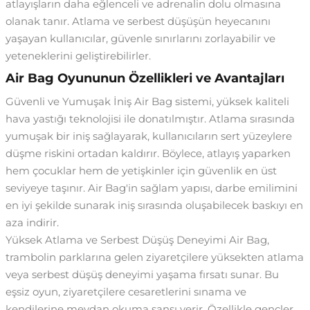
atlayışların daha eğlenceli ve adrenalin dolu olmasına
olanak tanır. Atlama ve serbest düşüşün heyecanını
yaşayan kullanıcılar, güvenle sınırlarını zorlayabilir ve
yeteneklerini geliştirebilirler.
Air Bag Oyununun Özellikleri ve Avantajları
Güvenli ve Yumuşak İniş Air Bag sistemi, yüksek kaliteli
hava yastığı teknolojisi ile donatılmıştır. Atlama sırasında
yumuşak bir iniş sağlayarak, kullanıcıların sert yüzeylere
düşme riskini ortadan kaldırır. Böylece, atlayış yaparken
hem çocuklar hem de yetişkinler için güvenlik en üst
seviyeye taşınır. Air Bag'in sağlam yapısı, darbe emilimini
en iyi şekilde sunarak iniş sırasında oluşabilecek baskıyı en
aza indirir.
Yüksek Atlama ve Serbest Düşüş Deneyimi Air Bag,
trambolin parklarına gelen ziyaretçilere yüksekten atlama
veya serbest düşüş deneyimi yaşama fırsatı sunar. Bu
eşsiz oyun, ziyaretçilere cesaretlerini sınama ve
kendilerine meydan okuma şansı verir. Özellikle gençler