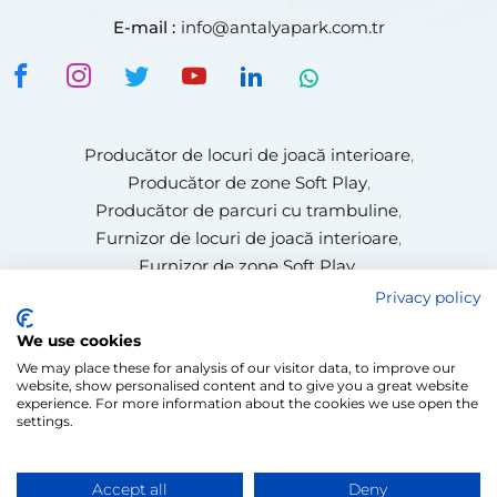
E-mail :
info@antalyapark.com.tr
Producător de locuri de joacă interioare
,
Producător de zone Soft Play
,
Producător de parcuri cu trambuline
,
Furnizor de locuri de joacă interioare
,
Furnizor de zone Soft Play
,
Producător de pereți de escaladă
,
Privacy policy
Furnizor de parcuri cu trambuline
,
We use cookies
Producător de trasee Ninja
,
We may place these for analysis of our visitor data, to improve our
Producător de parcuri de aventură
,
website, show personalised content and to give you a great website
Producător de trasee cu frânghii
experience. For more information about the cookies we use open the
settings.
Accept all
Deny