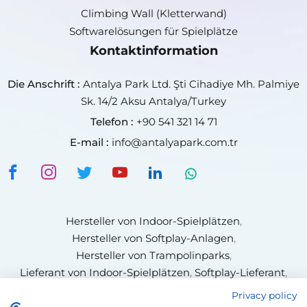
Climbing Wall (Kletterwand)
Softwarelösungen für Spielplätze
Kontaktinformation
Die Anschrift :
Antalya Park Ltd. Şti Cihadiye Mh. Palmiye
Sk. 14/2 Aksu Antalya/Turkey
Telefon :
+90 541 321 14 71
E-mail :
info@antalyapark.com.tr
Hersteller von Indoor-Spielplätzen
,
Hersteller von Softplay-Anlagen
,
Hersteller von Trampolinparks
,
Lieferant von Indoor-Spielplätzen
,
Softplay-Lieferant
,
Hersteller von Kletterwänden
,
Trampolinpark-Lieferant
,
Privacy policy
Hersteller von Ninja-Parcours-Anlagen
,