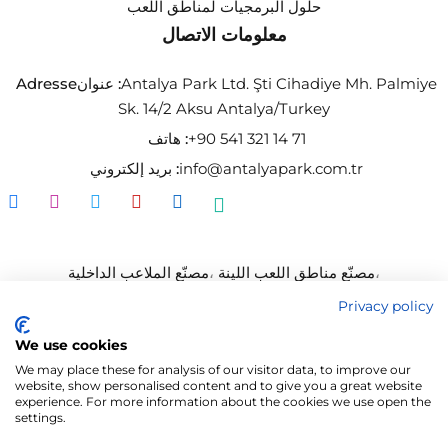
حلول البرمجيات لمناطق اللعب
معلومات الاتصال
Antalya Park Ltd. Şti Cihadiye Mh. Palmiye
Adresseعنوان :
Sk. 14/2 Aksu Antalya/Turkey
+90 541 321 14 71
هاتف :
info@antalyapark.com.tr
بريد إلكتروني :
،
مصنّع مناطق اللعب اللينة
،
مصنّع الملاعب الداخلية
،
مورّد الملاعب الداخلية
،
مصنّع حدائق الترامبولين
Privacy policy
،
مصنّع جدران التسلق
،
مورّد مناطق اللعب اللينة
We use cookies
،
مصنّع مسارات النينجا
،
مورّد حدائق الترامبولين
We may place these for analysis of our visitor data, to improve our
مصنّع مسارات الحبال
،
مصنّع حدائق المغامرات
website, show personalised content and to give you a great website
experience. For more information about the cookies we use open the
settings.